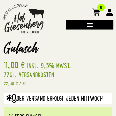
0
Gulasch
11,00
€
INKL. 9,5% MWST.
ZZGL.
VERSANDKOSTEN
22,00
€
/
KG
DER VERSAND ERFOLGT JEDEN MITTWOCH